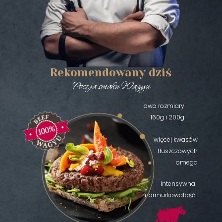
Rekomendowany dziś
Poezja smaku Wagyu
dwa rozmiary
160g i 200g
więcej kwasów
tłuszczowych
omega
intensywna
marmurkowatość