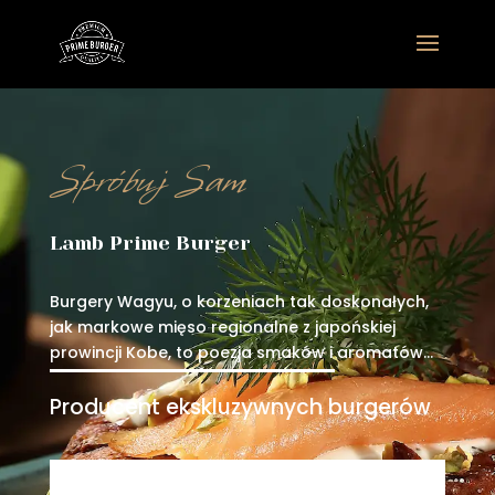
Spróbuj Sam
Lamb Prime Burger
Burgery Wagyu, o korzeniach tak doskonałych,
jak markowe mięso regionalne z japońskiej
prowincji Kobe, to poezja smaków i aromatów…
Producent ekskluzywnych burgerów