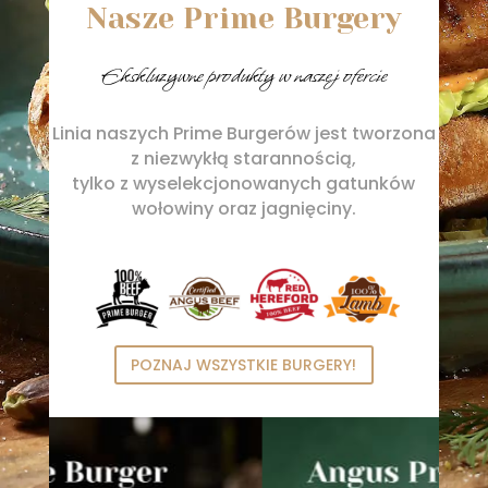
Nasze Prime Burgery
Ekskluzywne produkty w naszej ofercie
Linia naszych Prime Burgerów jest tworzona
z niezwykłą starannością,
tylko z wyselekcjonowanych gatunków
wołowiny oraz jagnięciny.
POZNAJ WSZYSTKIE BURGERY!