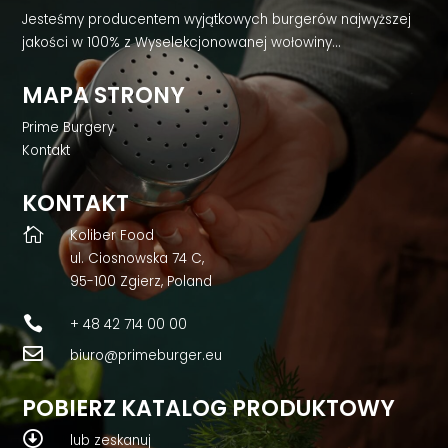
Jesteśmy producentem wyjątkowych burgerów najwyższej
jakości w 100% z Wyselekcjonowanej wołowiny…
MAPA STRONY
Prime Burgery
Kontakt
KONTAKT

Koliber Food
ul. Ciosnowska 74 C,
95-100 Zgierz, Poland

+ 48 42 714 00 00

biuro@primeburger.eu
POBIERZ KATALOG PRODUKTOWY

lub zeskanuj